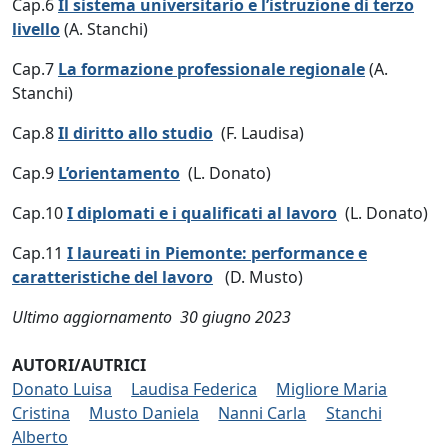
Cap.6
Il sistema universitario e l’istruzione di terzo
livello
(A. Stanchi)
Cap.7
La formazione professionale regionale
(A.
Stanchi)
Cap.8
Il diritto allo studio
(F. Laudisa)
Cap.9
L’orientamento
(L. Donato)
Cap.10
I diplomati e i qualificati al lavoro
(L. Donato)
Cap.11
I laureati in Piemonte: performance e
caratteristiche del lavoro
(D. Musto)
Ultimo aggiornamento 30 giugno 2023
AUTORI/AUTRICI
Donato Luisa
Laudisa Federica
Migliore Maria
Cristina
Musto Daniela
Nanni Carla
Stanchi
Alberto