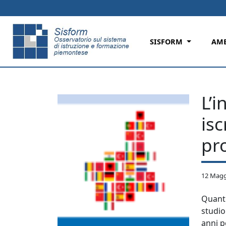
Skip to main content
SISFORM
AMB
L’i
isc
pr
12 Magg
Quanti
studio
anni pe