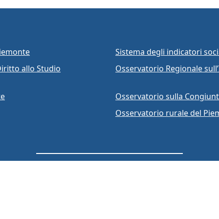
laureati e diplomati è […]
Piemonte
Sistema degli indicatori socia
iritto allo Studio
Osservatorio Regionale sull’
te
Osservatorio sulla Congiunt
Osservatorio rurale del P
Accessibilità
Privacy Policy
Crediti
Area riservat
rved © 2026
IRES PIEMONTE - Istituto Ricerche Economico Sociali
P.i