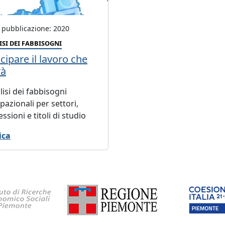
 pubblicazione: 2020
ISI DEI FABBISOGNI
cipare il lavoro che
rà
lisi dei fabbisogni
pazionali per settori,
ssioni e titoli di studio
 una linea di attività
ica
siva dell’evoluzione di
nda e offerta di lavoro in
onte. Il modello adottato
onsentito di ottenere
ri al 2019-2023. I risultati
 comparabili con quelli
zzati a livello nazionale dal
ema Informativo Excelsior.