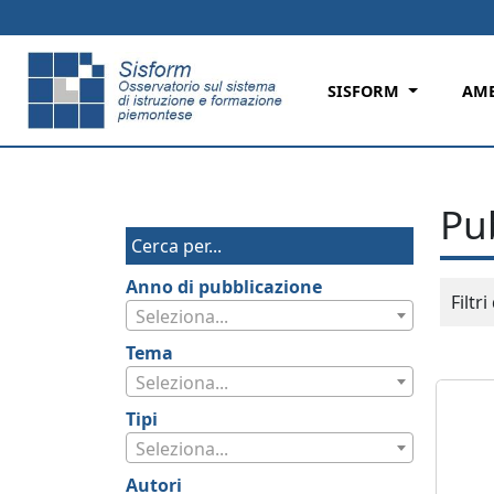
Skip to main content
SISFORM
AMB
Pu
Cerca per...
Anno di pubblicazione
Filtr
Seleziona...
Tema
Seleziona...
Tipi
Seleziona...
Autori